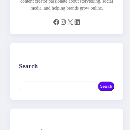
content creator passionate about storytelling, social
media, and helping brands grow online.
Facebook
Instagram
X
LinkedIn
Search
S
Search
e
a
r
c
h