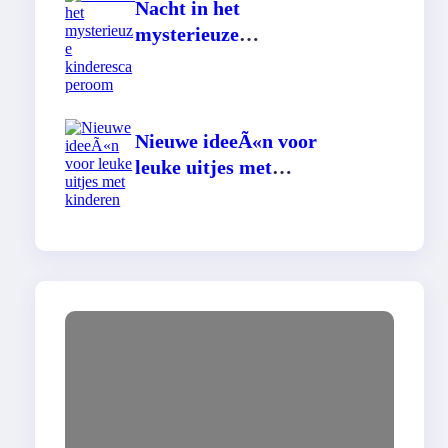
Nacht in het
mysterieuze
kinderescaperoom
Nieuwe ideeÃ«n voor
leuke uitjes met
kinderen