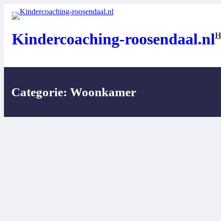
Ga
naar
de
inhoud
Kindercoaching-roosendaal.nl
H
Categorie:
Woonkamer