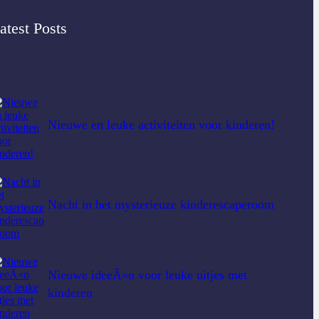
atest Posts
Nieuwe en leuke activiteiten voor kinderen!
Nacht in het mysterieuze kinderescaperoom
Nieuwe ideeÃ«n voor leuke uitjes met
kinderen