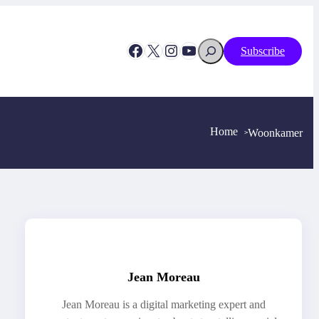
Search
Facebook
X
Instagram
YouTube
Subscribe
Home
Woonkamer
>
>
Jean Moreau
Jean Moreau is a digital marketing expert and